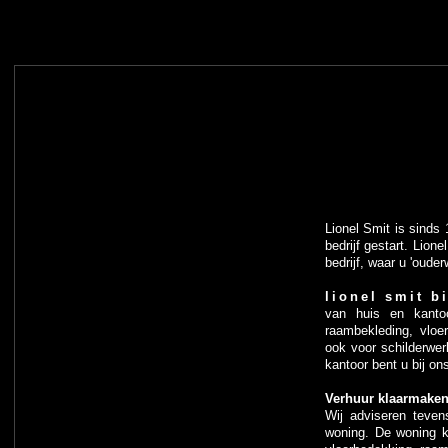
Lionel Smit is sinds 
bedrijf gestart. Lione
bedrijf, waar u 'oude
lionel smit b
van huis en kanto
raambekleding, vloer
ook voor schilderwe
kantoor bent u bij on
Verhuur klaarmake
Wij adviseren teve
woning. De woning k